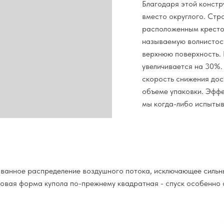
Благодаря этой констр
вместо округлого. Стр
расположенным кресто
называемую волнистост
верхнюю поверхность. 
увеличивается на 30%.
скорость снижения дос
объеме упаковки. Эффе
мы когда-либо испытыв
ованное распределение воздушного потока, исключающее силь
зовая форма купола по-прежнему квадратная - спуск особенно 