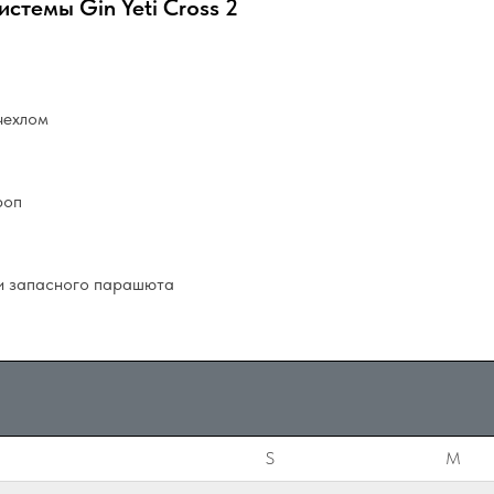
стемы Gin Yeti Cross 2
чехлом
роп
ки запасного парашюта
S
M