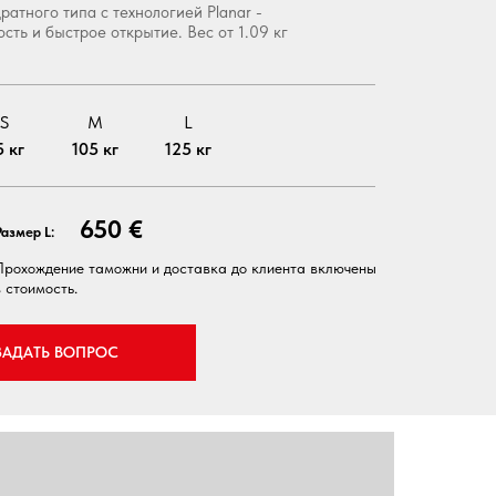
атного типа с технологией Planar -
сть и быстрое открытие. Вес от 1.09 кг
S
M
L
5 кг
105 кг
125 кг
650 €
Размер L:
Прохождение таможни и доставка до клиента включены
в стоимость.
ЗАДАТЬ ВОПРОС