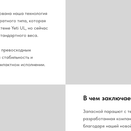
зована наша технология
ратного типа, которая
теме Yeti UL, но сейчас
стандартного веса.
с превосходным
 стабильность и
омпактном исполнении.
В чем заключае
Запасной парашют с те
разработанная компан
благодаря нашей новой