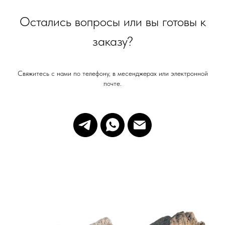
Остались вопросы или вы готовы к
СВЯЗАТЬСЯ С НАМИ
info@gingliders.ru
заказу?
WHATSAPP
Свяжитесь с нами по телефону, в месенджерах или электронной
почте.
TELEGRAM
СХЕМЫ СТРОПНЫХ СИСТЕМ
ПЕРЕЙТИ
ПОДПИСАТЬСЯ НА НАШ КАНАЛ
© 2025 Gingliders.ru