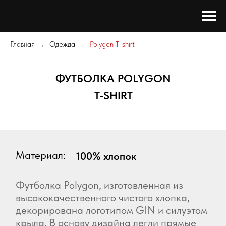
Главная
Одежда
Polygon T-shirt
→
→
ФУТБОЛКА POLYGON
T-SHIRT
Материал:
100% хлопок
Футболка Polygon, изготовленная из
высококачественного чистого хлопка,
декорирована логотипом GIN и силуэтом
крыла. В основу дизайна легли прямые
линии: самый быстрый маршрут между
двумя точками!
Размеры:
Цвет:
Вес:
S, M, L, XL
Антрацит
191 г (М)