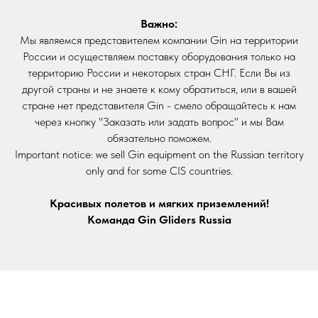
Важно:
Мы являемся представителем компании Gin на территории
России и осуществляем поставку оборудования только на
территорию России и некоторых стран СНГ. Если Вы из
другой страны и не знаете к кому обратиться, или в вашей
стране нет представителя Gin - смело обращайтесь к нам
через кнопку "Заказать или задать вопрос" и мы Вам
обязательно поможем.
Important notice: we sell Gin equipment on the Russian territory
КАТАЛОГ GIN
КОМПАНИЯ
only and for some CIS countries.
Парапланы
О компании
Красивых полетов и мягких приземлений!
Мотопарапланы
Новости и анонсы
Команда Gin Gliders Russia
Подвесные системы
Контакты
Запасные системы
Аксессуары
ФУТБОЛКИ
Одежда
Turnpoint